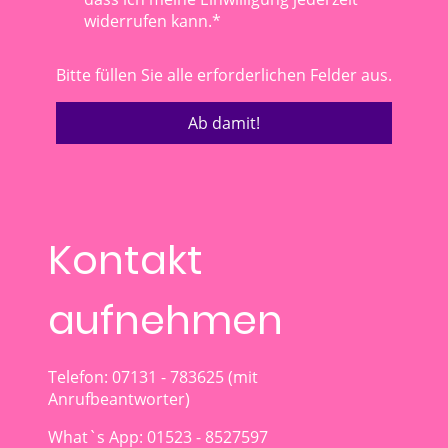
widerrufen kann.*
Bitte füllen Sie alle erforderlichen Felder aus.
Ab damit!
Kontakt
aufnehmen
Telefon: 07131 - 783625 (mit
Anrufbeantworter)
What`s App: 01523 - 8527597