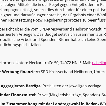
beliebigen Mittels, die in der Regel gegen Entgelt oder im R
bekampagne erfolgt, sofern dies durch oder für einen politis
ignet und darauf ausgerichtet ist, das Ergebnis einer Wahl
nen Rechtsetzungs-bzw. Regulierungsprozess zu beeinfluss
 Übersicht über die vom SPD-Kreisverband Heilbronn-Stadt
anzierten Anzeigen. Das Budget setzt sich zusammen aus R
 politische Arbeit und Spenden. Bisher habe ich keine Spen
ntlichungspflicht fallen.
lbronn, Untere Neckarstraße 50, 74072 HN, E-Mail:
rz.heil
he Werbung finanziert:
SPD Kreisverband Heilbronn, Untere
aggregierten Beträge:
Preislisten der jeweiligen Verlage
t der Finanzmittel:
Privat (Mitgliedsbeiträge, Spenden), St
ht im Zusammenhang mit der Landtagswahl in Baden- Wü